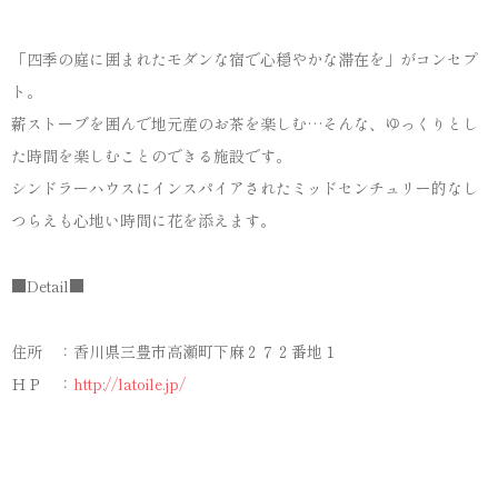
「四季の庭に囲まれたモダンな宿で心穏やかな滞在を」がコンセプ
ト。
薪ストーブを囲んで地元産のお茶を楽しむ…そんな、ゆっくりとし
た時間を楽しむことのできる施設です。
シンドラーハウスにインスパイアされたミッドセンチュリー的なし
つらえも心地い時間に花を添えます。
■Detail■
住所 ：香川県三豊市高瀬町下麻２７２番地１
ＨＰ ：
http://latoile.jp/